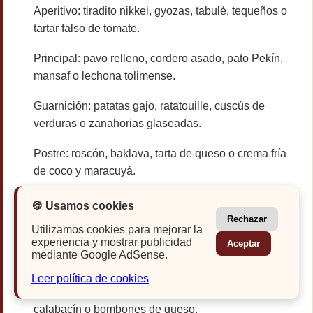
Aperitivo: tiradito nikkei, gyozas, tabulé, tequeños o
tartar falso de tomate.
Principal: pavo relleno, cordero asado, pato Pekín,
mansaf o lechona tolimense.
Guarnición: patatas gajo, ratatouille, cuscús de
verduras o zanahorias glaseadas.
Postre: roscón, baklava, tarta de queso o crema fría
de coco y maracuyá.
💖 Cena romántica
🍪 Usamos cookies
Rechazar
Para una cena a dos suele funcionar mejor un menú
Utilizamos cookies para mejorar la
corto, elegante y sin platos demasiado pesados. La
experiencia y mostrar publicidad
Aceptar
idea es cocinar algo especial sin pasar toda la noche
mediante Google AdSense.
en la cocina.
Leer política de cookies
Aperitivo: tartar de salmón, tiradito, milhojas de
calabacín o bombones de queso.