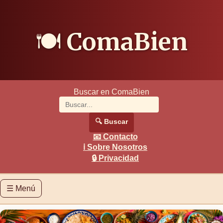
🍽️
ComaBien
Buscar en ComaBien
🔍
Buscar
📧
Contacto
ℹ️
Sobre Nosotros
🔒
Privacidad
☰
Menú
🏠