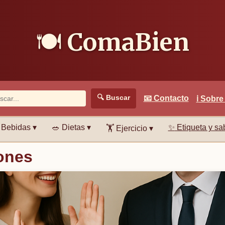
🍽️
ComaBien
🔍
Buscar
📧
Contacto
ℹ️
Sobre
Bebidas ▾
🥗
Dietas ▾
✨
Etiqueta y sab
🏋️
Ejercicio ▾
ones