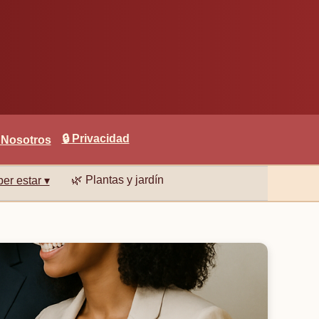
🔒
Privacidad
 Nosotros
🌿
Plantas y jardín
er estar ▾