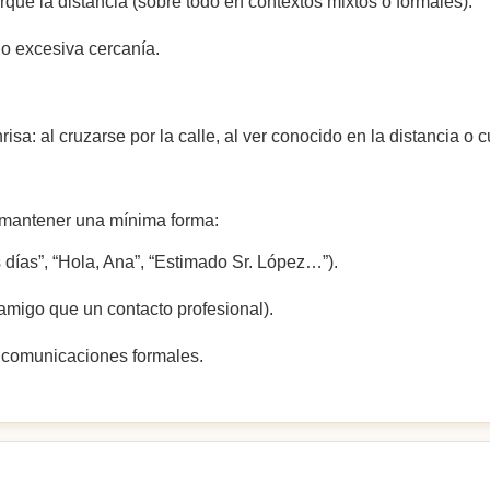
rque la distancia (sobre todo en contextos mixtos o formales).
do excesiva cercanía.
sa: al cruzarse por la calle, al ver conocido en la distancia o 
 mantener una mínima forma:
ías”, “Hola, Ana”, “Estimado Sr. López…”).
 amigo que un contacto profesional).
 comunicaciones formales.