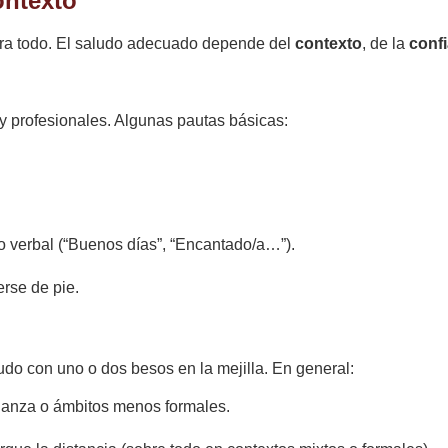
ontexto
ara todo. El saludo adecuado depende del
contexto
, de la
conf
y profesionales. Algunas pautas básicas:
o verbal (“Buenos días”, “Encantado/a…”).
erse de pie.
udo con uno o dos besos en la mejilla. En general:
ianza o ámbitos menos formales.