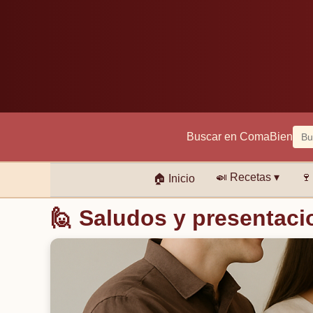
Buscar en ComaBien
🍛
Recetas ▾
🍷
🏠
Inicio
🙋 Saludos y presentaci