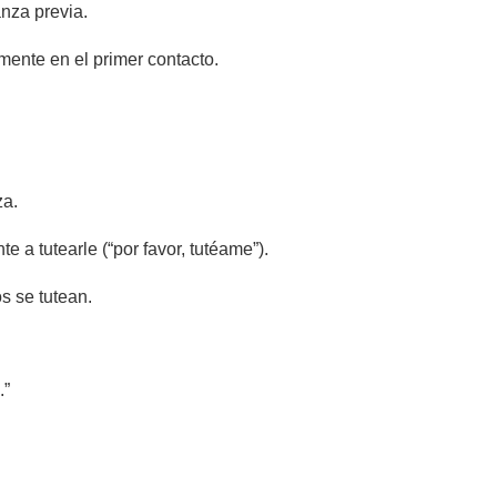
nza previa.
mente en el primer contacto.
za.
e a tutearle (“por favor, tutéame”).
s se tutean.
.”