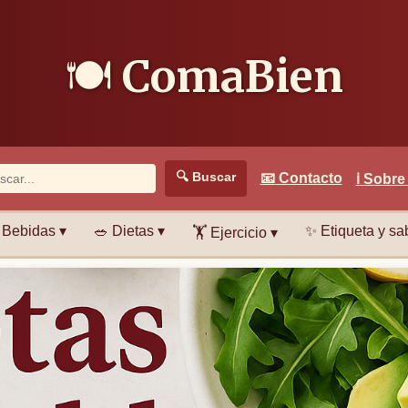
🍽️
ComaBien
🔍
Buscar
📧
Contacto
ℹ️
Sobre
Bebidas ▾
🥗
Dietas ▾
✨
Etiqueta y sab
🏋️
Ejercicio ▾