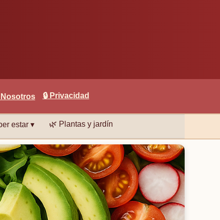
🔒
Privacidad
 Nosotros
🌿
Plantas y jardín
er estar ▾