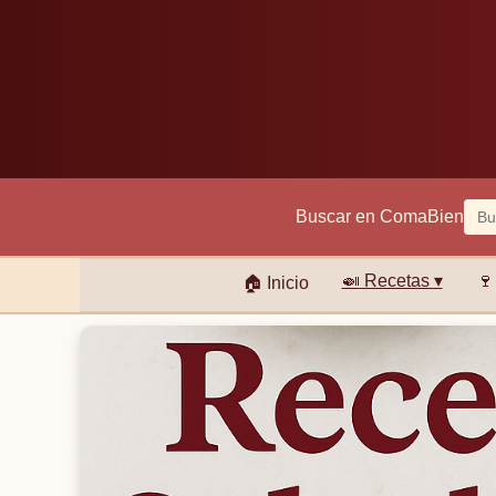
Buscar en ComaBien
🍛
Recetas ▾
🍷
🏠
Inicio