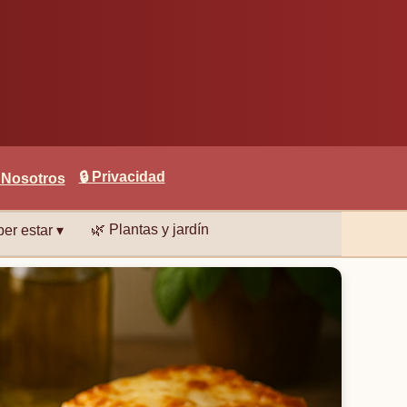
🔒
Privacidad
 Nosotros
🌿
Plantas y jardín
er estar ▾