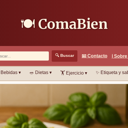
🍽️
ComaBien
🔍
Buscar
📧
Contacto
ℹ️
Sobre
Bebidas ▾
🥗
Dietas ▾
✨
Etiqueta y sab
🏋️
Ejercicio ▾