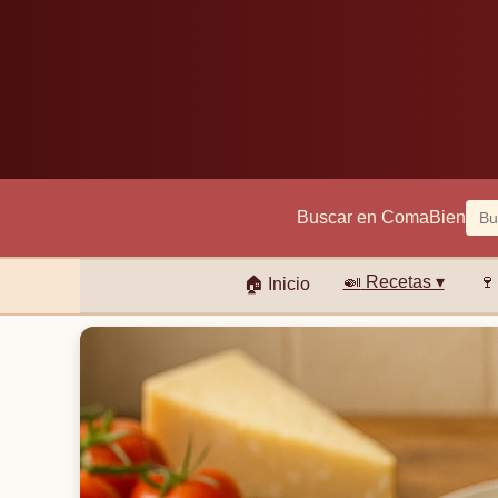
Buscar en ComaBien
🍛
Recetas ▾
🍷
🏠
Inicio