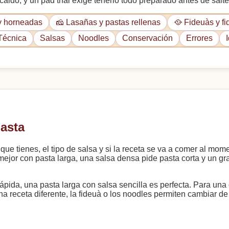
aldo; y un pad thai exige tenerlo todo preparado antes de salte
 y horneadas
🧀 Lasañas y pastas rellenas
🥘 Fideuàs y fi
Técnica
Salsas
Noodles
Conservación
Errores
pasta
 que tienes, el tipo de salsa y si la receta se va a comer al mom
mejor con pasta larga, una salsa densa pide pasta corta y un g
ápida, una pasta larga con salsa sencilla es perfecta. Para una
receta diferente, la fideuà o los noodles permiten cambiar de té