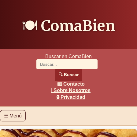
🍽️
ComaBien
Buscar en ComaBien
🔍
Buscar
📧
Contacto
ℹ️
Sobre Nosotros
🔒
Privacidad
☰
Menú
🏠