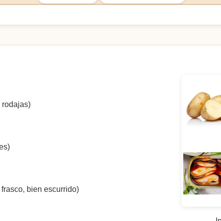
 rodajas)
es)
 frasco, bien escurrido)
)
I