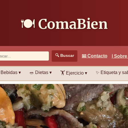
🍽️
ComaBien
🔍
Buscar
📧
Contacto
ℹ️
Sobre
Bebidas ▾
🥗
Dietas ▾
✨
Etiqueta y sab
🏋️
Ejercicio ▾