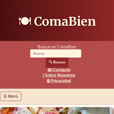
🍽️
ComaBien
Buscar en ComaBien
🔍
Buscar
📧
Contacto
ℹ️
Sobre Nosotros
🔒
Privacidad
☰
Menú
🏠